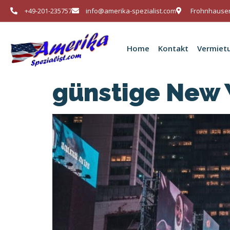
+49-201-235757
info@amerika-spezialist.com
Frohnhauser
Home
Kontakt
Vermiet
günstige New 