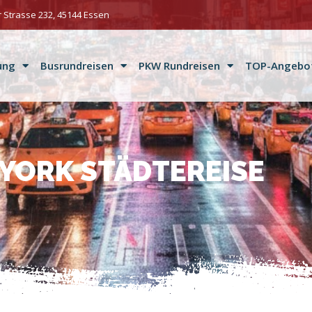
 Strasse 232, 45144 Essen
ung
Busrundreisen
PKW Rundreisen
TOP-Angebo
YORK STÄDTEREISE