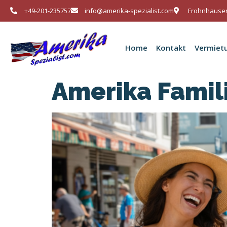
+49-201-235757
info@amerika-spezialist.com
Frohnhauser
Home
Kontakt
Vermiet
Amerika Famil