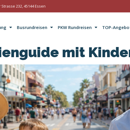
 Strasse 232, 45144 Essen
ung
Busrundreisen
PKW Rundreisen
TOP-Angebo
ienguide mit Kinde