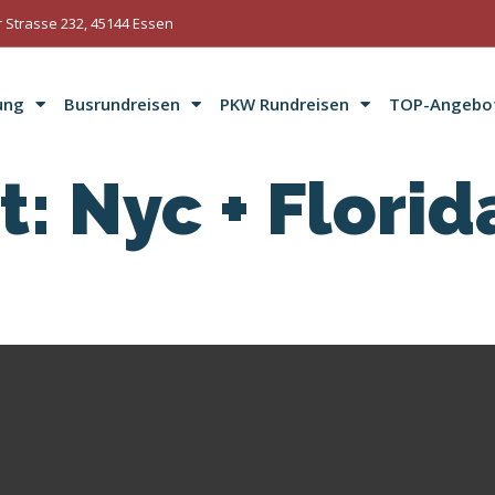
 Strasse 232, 45144 Essen
ung
Busrundreisen
PKW Rundreisen
TOP-Angebo
t:
Nyc + Flori