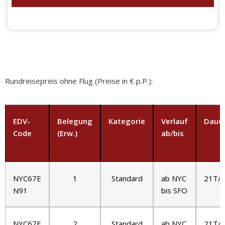
Rundreisepreis ohne Flug (Preise in € p.P.):
EDV-
Belegung
Kategorie
Verlauf
Daue
Code
(Erw.)
ab/bis
NYC67E
1
Standard
ab NYC
21T/
N91
bis SFO
NYC67E
2
Standard
ab NYC
21T/