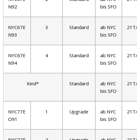
N92
bis SFO
NYC67E
3
Standard
ab NYC
21T/
N93
bis SFO
NYC67E
4
Standard
ab NYC
21T/
N94
bis SFO
Kind*
Standard
ab NYC
21T/
bis SFO
NYC77E
1
Upgrade
ab NYC
21T/
O91
bis SFO
NYC77E
2
Upgrade
ab NYC
21T/