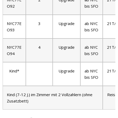
O92
bis SFO
NYC77E
3
Upgrade
ab NYC
21T/
O93
bis SFO
NYC77E
4
Upgrade
ab NYC
21T/
O94
bis SFO
Kind*
Upgrade
ab NYC
21T/
bis SFO
Kind (7-12 J.) im Zimmer mit 2 Vollzahlern (ohne
Reisea
Zusatzbett)