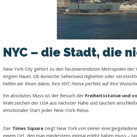
NYC – die Stadt, die n
New York City gehört zu den faszinierendsten Metropolen der Wel
engem Raum. Ob ikonische Sehenswürdigkeiten oder versteckte H
helfen wir Ihnen dabei, Ihre NYC-Reise perfekt auf Ihre Wünsc
Ein absolutes Muss ist der Besuch der
Freiheitsstatue und von
Wahrzeichen der USA aus nächster Nähe und tauchen anschließen
emotionaler Start jeder New-York-Reise.
Der
Times Square
zeigt New York von seiner energiegeladene
einem Ort, den man mindestens einmal erlebt haben muss – tag