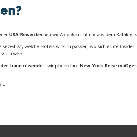
sen?
gener
USA-Reisen
kennen wir Amerika nicht nur aus dem Katalog, 
sezeit ist, welche Hotels wirklich passen, wo sich echte Insider
slich wird.
 oder Luxusreisende
– wir planen Ihre
New-York-Reise maßges
n –