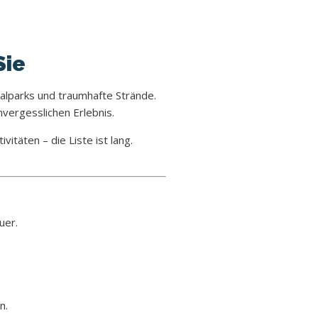
Sie
alparks und traumhafte Strände.
vergesslichen Erlebnis.
itäten – die Liste ist lang.
uer.
n.