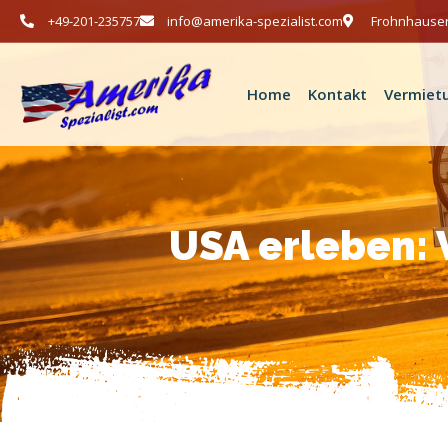
+49-201-235757
info@amerika-spezialist.com
Frohnhauser
Home
Kontakt
Vermiet
USA erleben: 