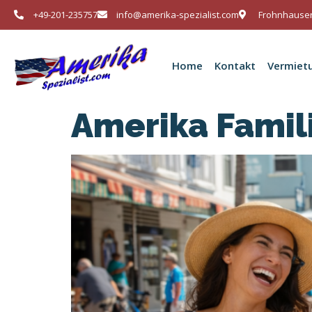
+49-201-235757
info@amerika-spezialist.com
Frohnhauser
Home
Kontakt
Vermiet
Amerika Famil