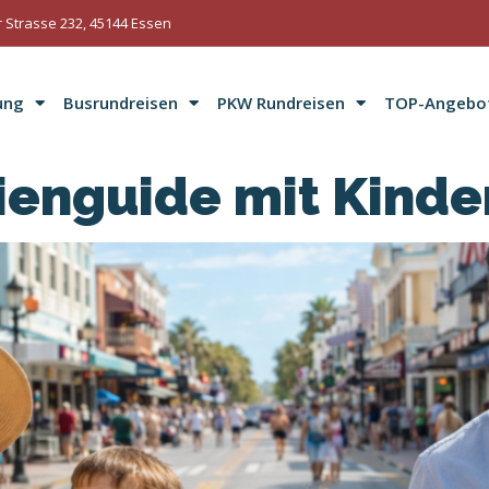
 Strasse 232, 45144 Essen
ung
Busrundreisen
PKW Rundreisen
TOP-Angebo
ienguide mit Kinde