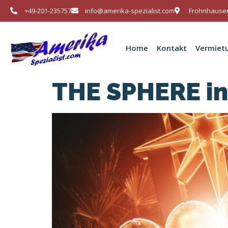
+49-201-235757
info@amerika-spezialist.com
Frohnhauser
Home
Kontakt
Vermiet
THE SPHERE in