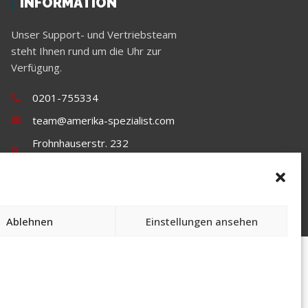
INFORMATION
Unser Support- und Vertriebsteam
steht Ihnen rund um die Uhr zur
Verfügung.
0201-755334
team@amerika-spezialist.com
Frohnhauserstr. 232
45144 Essen
Ablehnen
Einstellungen ansehen
-Spezialist. Alle Rechte vorbehalten