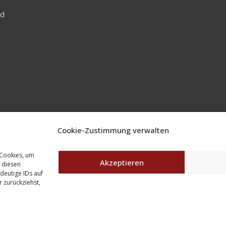
nd
Cookie-Zustimmung verwalten
 Cookies, um
Akzeptieren
 diesen
deutige IDs auf
 zurückziehst,
Copyright © Amerika