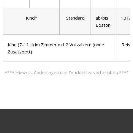
Kind*
Standard
ab/bis
10T/
Boston
Kind (7-11 J.) im Zimmer mit 2 Vollzahlern (ohne
Reise
Zusatzbett)
**** Hinweis: Änderungen und Druckfehler vorbehalten ****