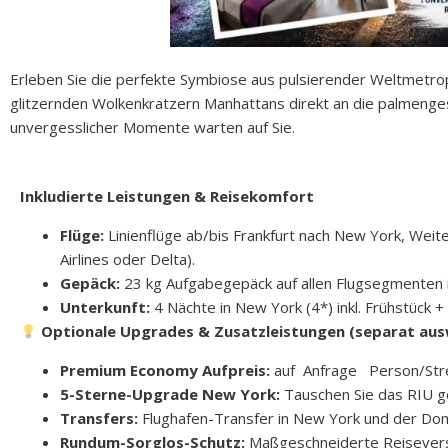
Erleben Sie die perfekte Symbiose aus pulsierender Weltmetrop
glitzernden Wolkenkratzern Manhattans direkt an die palmeng
unvergesslicher Momente warten auf Sie.
Inkludierte Leistungen & Reisekomfort
Flüge:
Linienflüge ab/bis Frankfurt nach New York, Weite
Airlines oder Delta).
Gepäck:
23 kg Aufgabegepäck auf allen Flugsegmenten i
Unterkunft:
4 Nächte in New York (4*) inkl. Frühstück + 
Optionale Upgrades & Zusatzleistungen (separat aus
Premium Economy Aufpreis:
auf Anfrage Person/Streck
5-Sterne-Upgrade New York:
Tauschen Sie das RIU 
Transfers:
Flughafen-Transfer in New York und der Domi
Rundum-Sorglos-Schutz:
Maßgeschneiderte Reiseversi