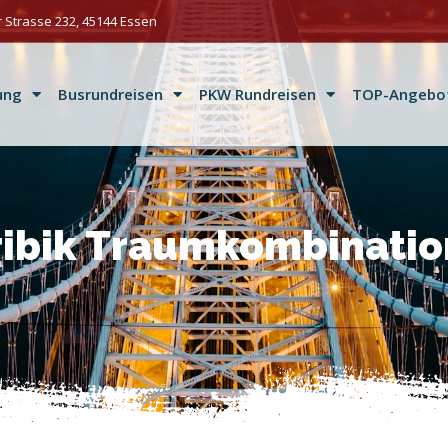
 Strasse 232, 45144 Essen
ung
Busrundreisen
PKW Rundreisen
TOP-Angebo
ribik Traumkombinatio