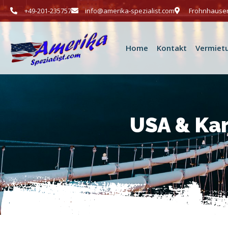
+49-201-235757
info@amerika-spezialist.com
Frohnhauser
Home
Kontakt
Vermiet
USA & Ka