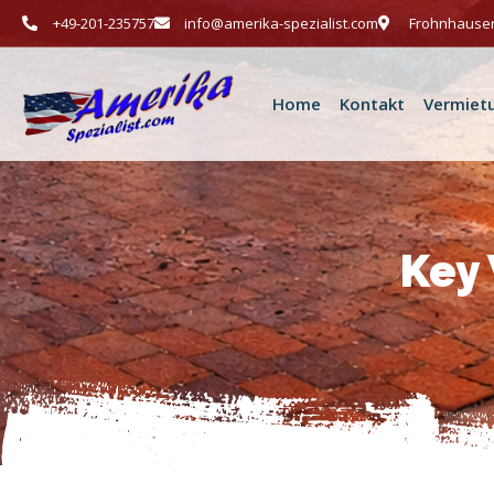
+49-201-235757
info@amerika-spezialist.com
Frohnhauser
Home
Kontakt
Vermiet
Key 