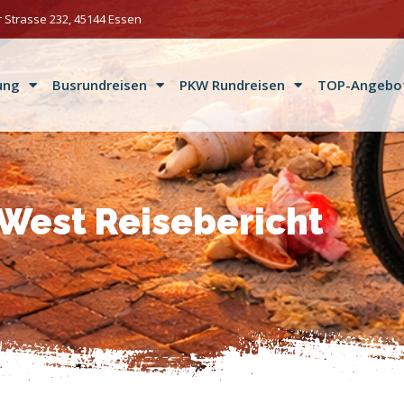
 Strasse 232, 45144 Essen
ung
Busrundreisen
PKW Rundreisen
TOP-Angebo
West Reisebericht