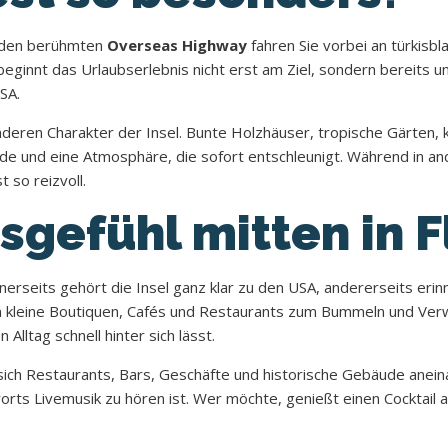
r den berühmten
Overseas Highway
fahren Sie vorbei an türkisb
eginnt das Urlaubserlebnis nicht erst am Ziel, sondern bereits 
SA.
ren Charakter der Insel. Bunte Holzhäuser, tropische Gärten, k
 und eine Atmosphäre, die sofort entschleunigt. Während in and
 so reizvoll.
gefühl mitten in F
inerseits gehört die Insel ganz klar zu den USA, andererseits erin
n kleine Boutiquen, Cafés und Restaurants zum Bummeln und Verwe
lltag schnell hinter sich lässt.
n sich Restaurants, Bars, Geschäfte und historische Gebäude ane
rts Livemusik zu hören ist. Wer möchte, genießt einen Cocktail a