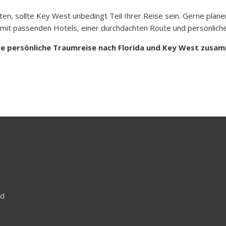
hten, sollte Key West unbedingt Teil Ihrer Reise sein. Gerne plan
 – mit passenden Hotels, einer durchdachten Route und persönlich
Ihre persönliche Traumreise nach Florida und Key West zusa
nd