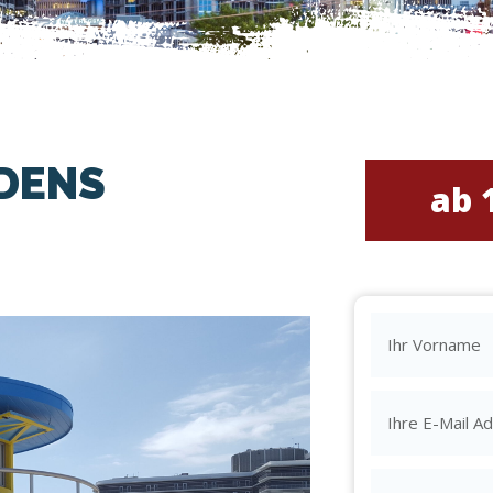
DENS
ab 