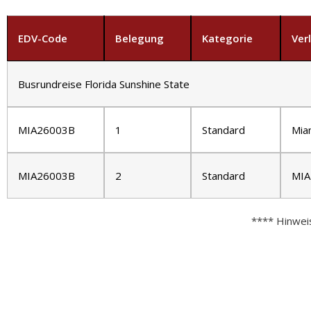
EDV-Code
Belegung
Kategorie
Ver
Busrundreise Florida Sunshine State
MIA26003B
1
Standard
Mia
MIA26003B
2
Standard
MIA
**** Hinwei