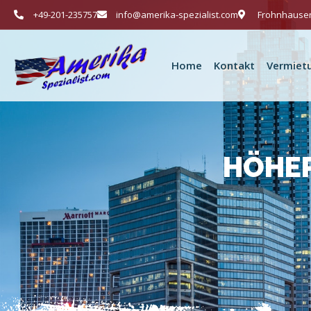
+49-201-235757
info@amerika-spezialist.com
Frohnhauser
Home
Kontakt
Vermiet
HÖHEP