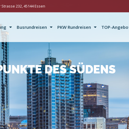
 Strasse 232, 45144 Essen
ung
Busrundreisen
PKW Rundreisen
TOP-Angebo
UNKTE DES SÜDENS