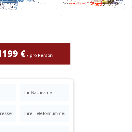
1199 €
/ pro Person