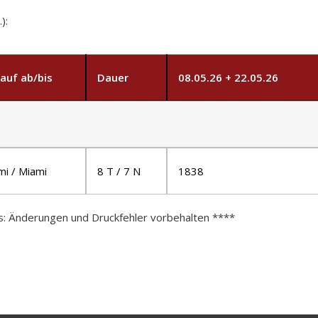
):
lauf ab/bis
Dauer
08.05.26 + 22.05.26
mi / Miami
8 T / 7 N
1838
s: Änderungen und Druckfehler vorbehalten ****