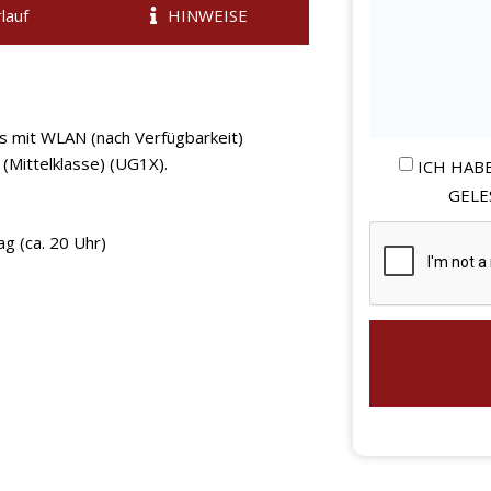
lauf
HINWEISE
us mit WLAN (nach Verfügbarkeit)
(Mittelklasse) (UG1X).
ICH HAB
GELE
g (ca. 20 Uhr)