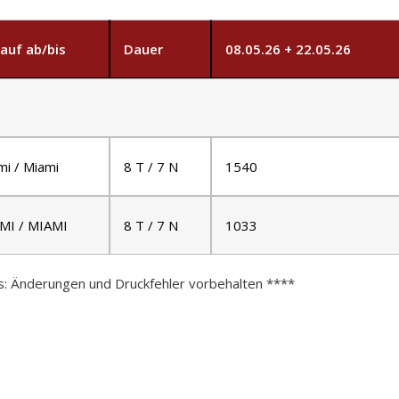
lauf ab/bis
Dauer
08.05.26 + 22.05.26
mi / Miami
8 T / 7 N
1540
MI / MIAMI
8 T / 7 N
1033
s: Änderungen und Druckfehler vorbehalten ****