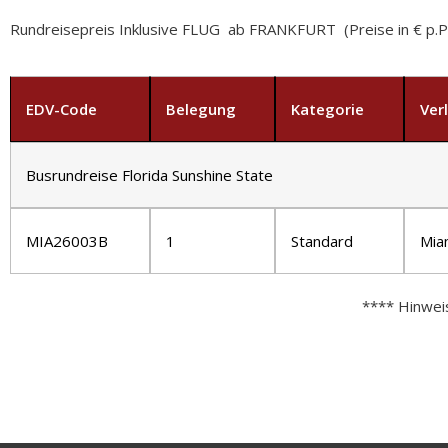
Rundreisepreis Inklusive FLUG ab FRANKFURT (Preise in € p.P.
EDV-Code
Belegung
Kategorie
Ver
Busrundreise Florida Sunshine State
MIA26003B
1
Standard
Mia
**** Hinwei