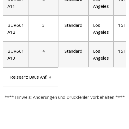
A11
Angeles
BUR661
3
Standard
Los
15T/
A12
Angeles
BUR661
4
Standard
Los
15T/
A13
Angeles
Reiseart: Baus Anf: R
**** Hinweis: Änderungen und Druckfehler vorbehalten ****