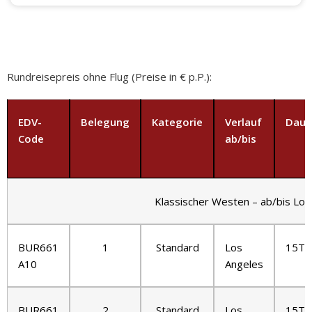
Rundreisepreis ohne Flug (Preise in € p.P.):
EDV-
Belegung
Kategorie
Verlauf
Daue
Code
ab/bis
Klassischer Westen – ab/bis Los
BUR661
1
Standard
Los
15T/
A10
Angeles
BUR661
2
Standard
Los
15T/