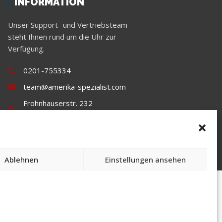
INFORMATION
Unser Support- und Vertriebsteam
steht Ihnen rund um die Uhr zur
Verfügung.
0201-755334
team@amerika-spezialist.com
Frohnhauserstr. 232
45144 Essen
Ablehnen
Einstellungen ansehen
-Spezialist. Alle Rechte vorbehalten