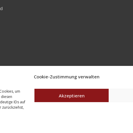
nd
Cookie-Zustimmung verwalten
 Cookies, um
Akzeptieren
 diesen
deutige IDs auf
 zurückziehst,
Copyright © Amerika